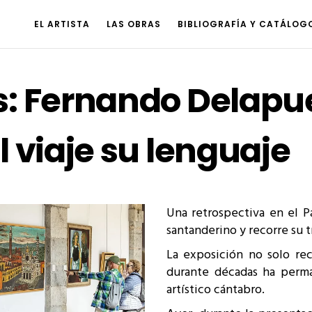
EL ARTISTA
LAS OBRAS
BIBLIOGRAFÍA Y CATÁLOG
s: Fernando Delapue
l viaje su lenguaje
Una retrospectiva en el P
santanderino y recorre su tr
La exposición no solo rec
durante décadas ha perm
artístico cántabro.