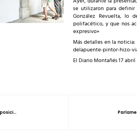
Ayer, durante la presentac
se utilizaron para definir
González Revuelta, lo d
polifacético, y que nos ac
expresivo»
Más detalles en la noticia:
delapuente-pintor-hizo-vi
El Diario Montañés 17 abril
TeleCantabria: Inaguración exposición del pintor santanderino