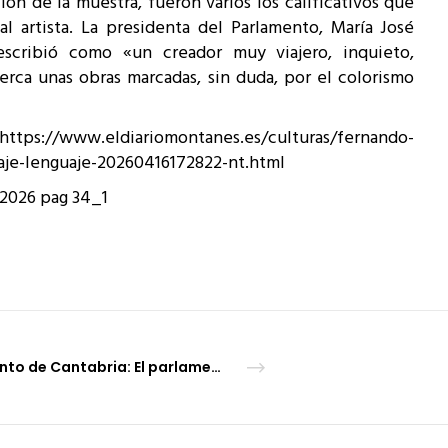
ión de la muestra, fueron varios los calificativos que
 al artista. La presidenta del Parlamento, María José
escribió como «un creador muy viajero, inquieto,
erca unas obras marcadas, sin duda, por el colorismo
https://www.eldiariomontanes.es/culturas/fernando-
aje-lenguaje-20260416172822-nt.html
 2026 pag 34_1
Parlamento de Cantabria: El parlamento expone la obra del polifacético Delapuente, “Un creador singular”